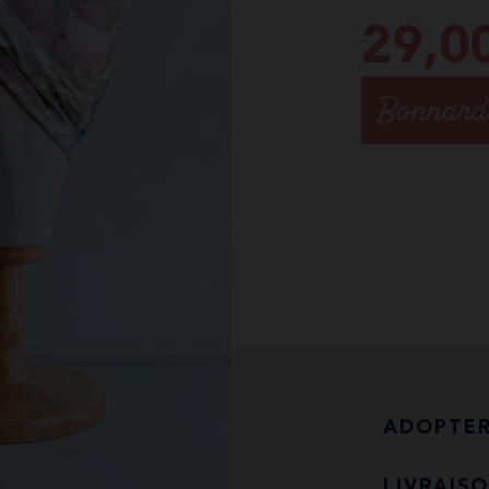
29,0
Bonnard 
ADOPTE
LIVRAIS