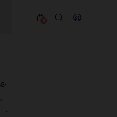
0
e
e
rré