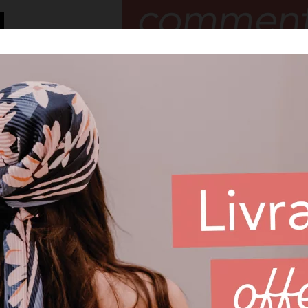
• Tenez le foulard ou l’écharpe à l’e
intérieur soit visible.
• Placez l’ouverture du foulard sur v
un bonnet, en alignant le bord supéri
• Glissez doucement le foulard vers l
assurant que vos cheveux sont bien en
• Une fois que le foulard est en place
style préféré.
Vous pouvez laisser les extrémités p
décontracté, ou les enrouler autour 