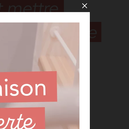
nvers, de manière à ce que le côté
otre tête comme vous le feriez avec
eur du foulard avec votre front.
’arrière de votre tête, en vous
veloppés à l’intérieur.
, ajustez-le selon votre confort et
endre librement pour un look
de votre cou pour plus de chaleur