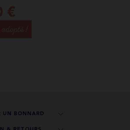
0
€
adopté !
R UN BONNARD
ON & RETOURS