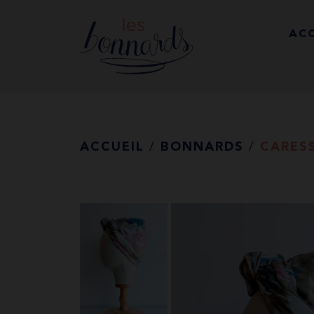
Allez
au
ACC
contenu
ACCUEIL
/
BONNARDS
/
CARES