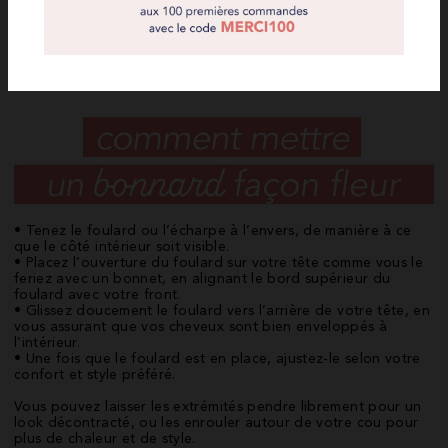
• Tenez le foulard ou l’écharpe à l’envers, de manière à ce
que le côté intérieur soit visible.
• Placez l’ouverture du foulard sur votre tête comme vous le
feriez avec un bonnet, en alignant le bord supérieur du
foulard avec votre front.
• Glissez doucement le foulard vers l’arrière de votre tête, en
vous assurant que vos cheveux sont bien enveloppés à
l’intérieur.
• Une fois que le foulard est en place, ajustez-le selon votre
confort et style préféré.
Vous pouvez laisser les extrémités pendre librement pour un
look décontracté, ou les enrouler autour de votre cou pour
plus de chaleur et de style.