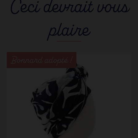
Ceci devrait vous
plaire
Bonnard adopté !