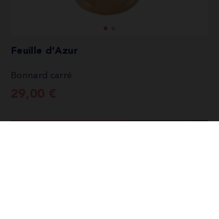
Feuille d’Azur
Bonnard carré
29,00
€
Bonnard adopté !